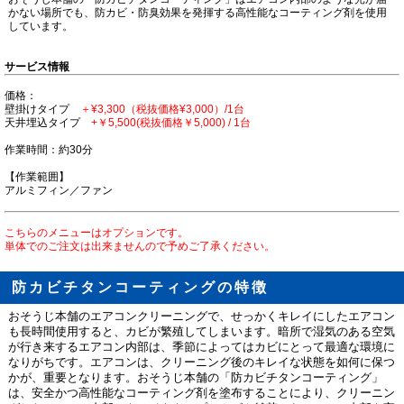
かない場所でも、防カビ・防臭効果を発揮する高性能なコーティング剤を使用
しています。
サービス情報
価格：
壁掛けタイプ
＋¥3,300（税抜価格¥3,000）/1台
天井埋込タイプ
+￥5,500(税抜価格￥5,000) / 1台
作業時間：約30分
【作業範囲】
アルミフィン／ファン
こちらのメニューはオプションです。
単体でのご注文は出来ませんので予めご了承ください。
防カビチタンコーティングの特徴
おそうじ本舗のエアコンクリーニングで、せっかくキレイにしたエアコン
も長時間使用すると、カビが繁殖してしまいます。暗所で湿気のある空気
が行き来するエアコン内部は、季節によってはカビにとって最適な環境に
なりがちです。エアコンは、クリーニング後のキレイな状態を如何に保つ
かが、重要となります。おそうじ本舗の「防カビチタンコーティング」
は、安全かつ高性能なコーティング剤を塗布することにより、クリーニン