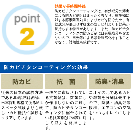
効果が長時間持続
防カビチタンコーティングは、有効成分の溶出
による防カビ剤とはまったく異なり、微生物に
対する酵素阻害効果によりカビを防ぐため、有
効成分が溶出せず従来の防カビ剤よりも効果が
長持ちする特長があります。また、防カビチタ
ンコーティングの防カビ剤には有機成分を含ま
ないので、日光等による紫外線劣化をすること
がなく、対候性も抜群です。
防カビチタンコーティングの効果
従来の日本の試験方法
一般的に市販されてい
ニオイの元であるカビ
であるJIS規格は勿論、
る抗菌剤は、数菌にし
や雑菌を分解除去する
米軍採用規格であるMIL
か作用しないのに対し
ので、防臭・消臭効果
スペック試験よりも厳
て、防カビチタンコー
抜群。エアコンの空気
しいカビ抵抗性試験を
ティングに配合されて
をいつもキレイにしま
クリアしています。
いる抗菌剤は254菌に対
す。
して威力を発揮しま
す。