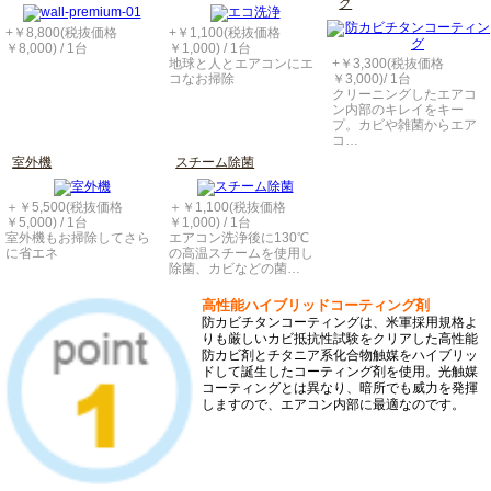
グ
+￥8,800(税抜価格
+￥1,100(税抜価格
￥8,000) / 1台
￥1,000) / 1台
地球と人とエアコンにエ
+￥3,300(税抜価格
コなお掃除
￥3,000)/ 1台
クリーニングしたエアコ
ン内部のキレイをキー
プ。カビや雑菌からエア
コ…
室外機
スチーム除菌
＋￥5,500(税抜価格
＋￥1,100(税抜価格
￥5,000) / 1台
￥1,000) / 1台
室外機もお掃除してさら
エアコン洗浄後に130℃
に省エネ
の高温スチームを使用し
除菌、カビなどの菌…
高性能ハイブリッドコーティング剤
防カビチタンコーティングは、米軍採用規格よ
りも厳しいカビ抵抗性試験をクリアした高性能
防カビ剤とチタニア系化合物触媒をハイブリッ
ドして誕生したコーティング剤を使用。光触媒
コーティングとは異なり、暗所でも威力を発揮
しますので、エアコン内部に最適なのです。