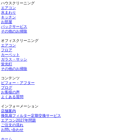
ハウスクリーニング
エアコン
水まわり
キッチン
お部屋
パックサービス
その他のお掃除
オフィスクリーニング
エアコン
フロア
カーペット
ガラス・サッシ
蛍光灯
その他のお掃除
コンテンツ
ビフォー・アフター
ブログ
お客様の声
よくある質問
インフォーメーション
店舗案内
換気扇フィルター定期交換サービス
エアコン2027年問題
ご注文の流れ
お問い合わせ
ホーム