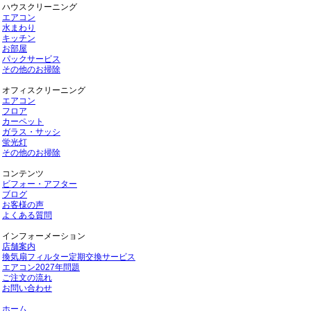
ハウスクリーニング
エアコン
水まわり
キッチン
お部屋
パックサービス
その他のお掃除
オフィスクリーニング
エアコン
フロア
カーペット
ガラス・サッシ
蛍光灯
その他のお掃除
コンテンツ
ビフォー・アフター
ブログ
お客様の声
よくある質問
インフォーメーション
店舗案内
換気扇フィルター定期交換サービス
エアコン2027年問題
ご注文の流れ
お問い合わせ
ホーム