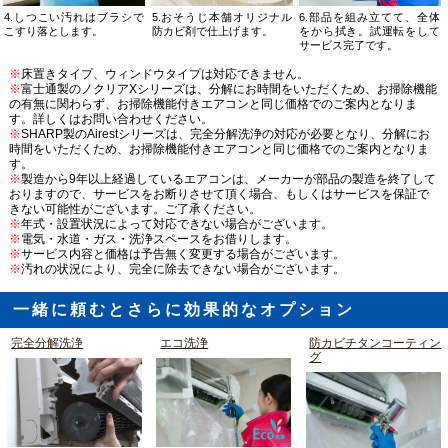
4.しつこい汚れはブラシで
5.おそうじ本舗オリジナル
6.部品を組み立てて、全体
こすり落とします。
防カビ剤で仕上げます。
をから拭き。試運転をして
サービス完了です。
※
床置きタイプ、ウィンドウタイプは対応できません。
※
富士通製のノクリアXシリーズは、分解にお時間をいただくため、お掃除機能
の有無に関わらず、お掃除機能付きエアコンと同じ価格でのご案内となりま
す。詳しくはお問い合わせください。
※
SHARP製のAirestシリーズは、完全分解洗浄の対応が必要となり、分解にお
時間をいただくため、お掃除機能付きエアコンと同じ価格でのご案内となりま
す。
※
製造から9年以上経過しているエアコンは、メーカーが部品の製造を終了して
おりますので、サービスをお断りさせて頂く場合、もしくはサービスを保証で
きない可能性がございます。ご了承ください。
※
年式・設置状況によって対応できない場合がございます。
※
電気・水道・ガス・洗浄スペースをお借りします。
※
サービス内容と価格は予告無く変更する場合がございます。
※
汚れの状況により、完全に除去できない場合がございます。
一緒に頼むとさらに効果的なオプション
完全分解洗浄
エコ洗浄
防カビチタンコーティン
グ