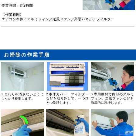
作業時間：約2時間
【作業範囲】
エアコン本体／アルミフィン／送風ファン／外装パネル／フィルター
お掃除の作業手順
1.まわりを汚さないように
2.本体カバー、フィルター
3.専用機材で内部のアルミ
しっかり養生します。
などを取り外して、一つひ
フィン、送風ファンなどを
とつ洗浄します。
徹底的に洗浄します。