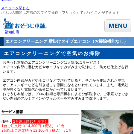
メニューを閉じる
パネルの開閉は左右のスワイプ操作（フリック）でも行うことができます
福知山店
エアコンクリーニング 壁掛けタイプエアコン（お掃除機能なし）
エアコンクリーニングで空気のお掃除
おそうじ本舗のエアコンクリーニングは人気No.1サービス！
エアコン内部に潜むカビやホコリをすみずみまで洗浄して、防カビ仕上げを行
います。
エアコン内部がカビやホコリなどで汚れていると、そこから排出された空気
が、アレルギーなどを引き起こす原因になるといわれています。また、電気効
率が悪くなり電気代が余分にかかってしまいます。
おそうじ本舗では、プロの技術と専用機材による分解洗浄で、ご家庭ではでき
ない内部のアルミフィンやフィルターをすみずみまで洗浄します。
サービス情報
価格：
2台以上頼むとお得！
1台ご注文時 ￥
14,300円（税込） / 1台
2台以上ご注文時
￥
12,100円（税込） / 1台