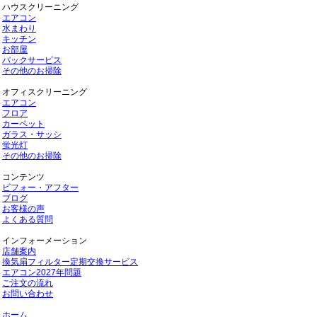
ハウスクリーニング
エアコン
水まわり
キッチン
お部屋
パックサービス
その他のお掃除
オフィスクリーニング
エアコン
フロア
カーペット
ガラス・サッシ
蛍光灯
その他のお掃除
コンテンツ
ビフォー・アフター
ブログ
お客様の声
よくある質問
インフォーメーション
店舗案内
換気扇フィルター定期交換サービス
エアコン2027年問題
ご注文の流れ
お問い合わせ
ホーム