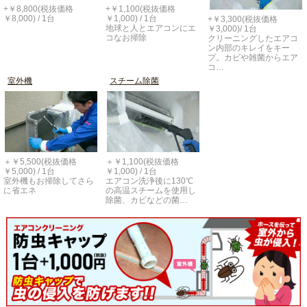
+￥8,800(税抜価格
+￥1,100(税抜価格
￥8,000) / 1台
￥1,000) / 1台
+￥3,300(税抜価格
地球と人とエアコンにエ
￥3,000)/ 1台
コなお掃除
クリーニングしたエアコ
ン内部のキレイをキー
プ。カビや雑菌からエア
コ…
室外機
スチーム除菌
＋￥5,500(税抜価格
＋￥1,100(税抜価格
￥5,000) / 1台
￥1,000) / 1台
室外機もお掃除してさら
エアコン洗浄後に130℃
に省エネ
の高温スチームを使用し
除菌、カビなどの菌…