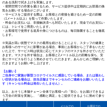
のある洗剤で拭き上げを実施します。
・密閉空間での作業を避けるため、サービス提供中は定期的にお部屋の換
気をお願いする場合がございます。
・サービスをご提供する際は、お客様との密接を避けるため一定の距離
（1メートル以上）を取って作業いたします。
・料金のお支払いは、非接触決済へも対応いたします。現金でのお支払い
には、トレイをご用意いたします。
・お客様宅で使用する道具や身につけるものは、毎日除菌することを徹底
します。
※気温が高い状態でマスクの着用を続けることにより、スタッフの健康と
お客様へのサービスに影響がある場合、事前にお客様からご了承をいただ
いた上で、サービス時は状況に応じてスタッフのマスクを外させていただ
きます。マスクを外す場合は、お客様と2メートル以上の距離を保ち、安
全にサービスを行うよう努めさせていただきます。あらかじめご理解いた
だきますようお願い申し上げます。
【お願い】
ご自身やご家族が新型コロナウイルスに感染している場合、または疑わし
い症状がある場合は、担当店舗までキャンセルのご連絡をお願いいたしま
す（キャンセル料金は発生いたしません）。
以上、おそうじ本舗チェーン全体でお客様への「安心」をお届けできるよ
う万全の対策を実施し、「感動と満足」をご提供できるように努めて参り
ます。
何卒ご理解を賜りますよう宜しくお願い申し上げます。
メールでの
お電話での