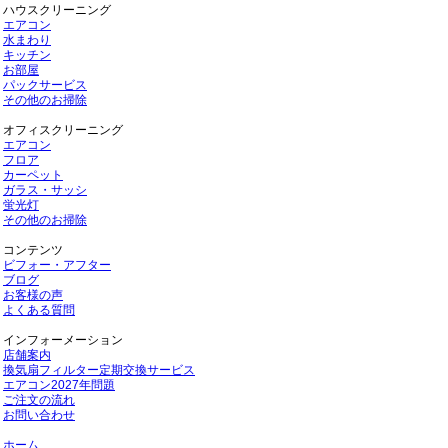
ハウスクリーニング
エアコン
水まわり
キッチン
お部屋
パックサービス
その他のお掃除
オフィスクリーニング
エアコン
フロア
カーペット
ガラス・サッシ
蛍光灯
その他のお掃除
コンテンツ
ビフォー・アフター
ブログ
お客様の声
よくある質問
インフォーメーション
店舗案内
換気扇フィルター定期交換サービス
エアコン2027年問題
ご注文の流れ
お問い合わせ
ホーム